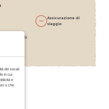
O
Assicurazione di
viaggio
internazionali
otabili su
esta)
tà dei social
o in cui
bblicità e
loro o che