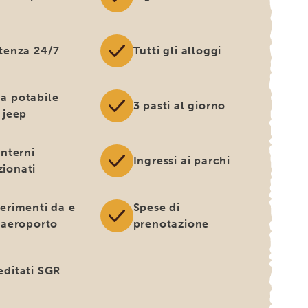
stenza 24/7
Tutti gli alloggi
a potabile
3 pasti al giorno
 jeep
interni
Ingressi ai parchi
ionati
ferimenti da e
Spese di
l'aeroporto
prenotazione
editati SGR