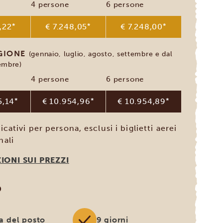
4 persone
6 persone
,22
*
€ 7.248,05
*
€ 7.248,00
*
AGIONE
(gennaio, luglio, agosto, settembre e dal
embre)
4 persone
6 persone
5,14
*
€ 10.954,96
*
€ 10.954,89
*
icativi per persona, esclusi i biglietti aerei
nali
IONI SUI PREZZI
O
a del posto
9 giorni