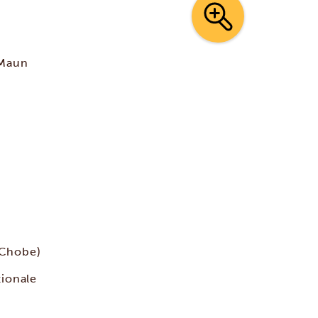
 Maun
 Chobe)
zionale