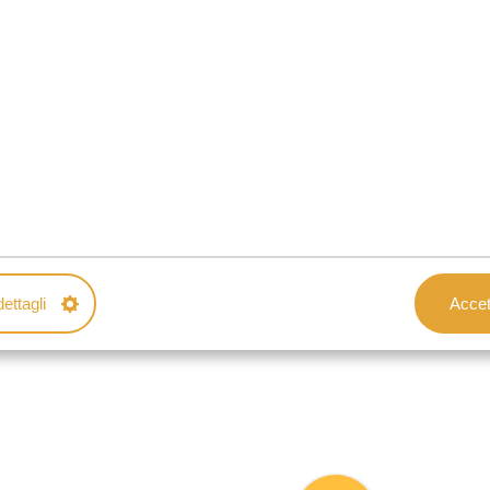
 CON VIAGGI AFRICA SAFARI
izza l'itinerario come preferisci con l'aiuto dei
mplicemente perfetta.
ettagli
Accett