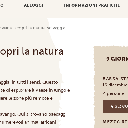
IO
ALLOGGI
INFORMAZIONI PRATICHE
tswana: scopri la natura selvaggia
opri la natura
9 GIOR
BASSA S
ggia, in tutti i sensi. Questo
19 dicembre
nte di esplorare il Paese in lungo e
2 persone
ngere le zone più remote e
€ 8.380
kavango
. Qui si trovano paesaggi
MEZZA S
nnumerevoli animali africani