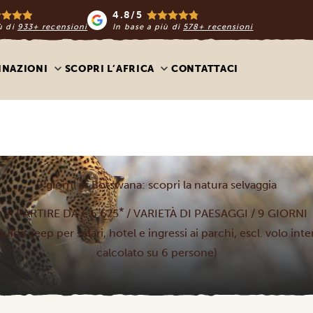
4.8/5
ù di
933+ recensioni
In base a più di
578+ recensioni
INAZIONI
SCOPRI L’AFRICA
CONTATTACI
9 giorni in Botswana: scopri la natura selvaggia
*
A PARTIRE DA € 6.675
/ VARIETÀ DI PAESAGGI / 9 GIORNI
guida, jeep per safari, hotel e ingressi ai parchi, escl. volo in
calcolato su 6 persone)