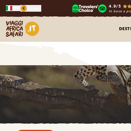
4.9/5
€
IT
Euro
In base a pi
Viaggi Africa Safari
DEST
*prezzo p.p. incl. 