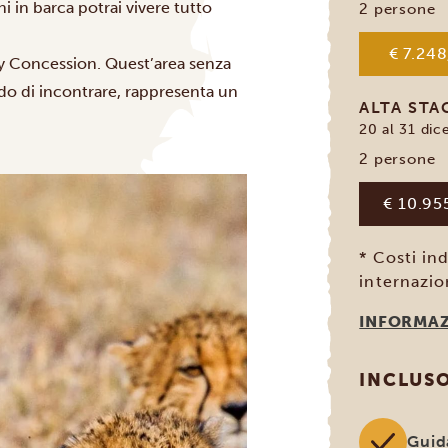
oni in barca potrai vivere tutto
2 persone
€ 7.248
 Concession
. Quest’area senza
do di incontrare, rappresenta un
ALTA ST
20 al 31 dic
2 persone
€ 10.95
* Costi ind
internazio
INFORMAZ
INCLUS
Guid