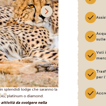
Assi
Acqu
sulle
arco Nazionale del Chobe
.
uti è il luogo più selvaggio,
Voli 
edatori tra cui il leone, il cane
menz
ande meraviglia: il Chobe
Tras
 il fiume, potrai osservare enormi
per 
e diverse specie di antilopi.
i in splendidi lodge che saranno la
Accr
 gold, platinum o diamond.
 attività da svolgere nella