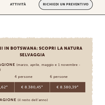
ATTIVITÀ
RICHIEDI UN PREVENTIVO
NI IN BOTSWANA: SCOPRI LA NATURA
SELVAGGIA
TAGIONE
(marzo, aprile, maggio e 1 novembre -
)
4 persone
6 persone
,62
*
€ 8.380,45
*
€ 8.380,39
*
TAGIONE
(il resto dell'anno)