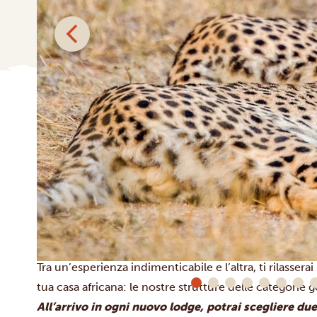
Da Moremi volerai poi verso la regione di Savuti, nel
P
Chobe è la capitale mondiale degli elefanti, mentre Sav
dove la natura domina incontrastata e vivono diversi pr
selvatic africano (o licaone) e le iene.
All’estremità opposta del parco ti attende l’ultima gr
Riverfront (o area di Serondela). Qui, navigando lungo
mandrie di elefanti, ma anche coccodrilli, ippopotami 
Tra un’esperienza indimenticabile e l’altra, ti rilassera
tua casa africana: le nostre strutture delle categorie
All’arrivo in ogni nuovo lodge, potrai scegliere due