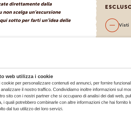
zate direttamente dalla
ESCLUS
tu non scelga un’escursione
ui sotto per farti un’idea delle
Visti
Voli 
(pren
na?
richi
o web utilizza i cookie
i cookie per personalizzare contenuti ed annunci, per fornire funzionali
analizzare il nostro traffico. Condividiamo inoltre informazioni sul mod
?
ostro sito con i nostri partner che si occupano di analisi dei dati web, pu
, i quali potrebbero combinarle con altre informazioni che hai fornito 
o dal tuo utilizzo dei loro servizi.
 con i vostri