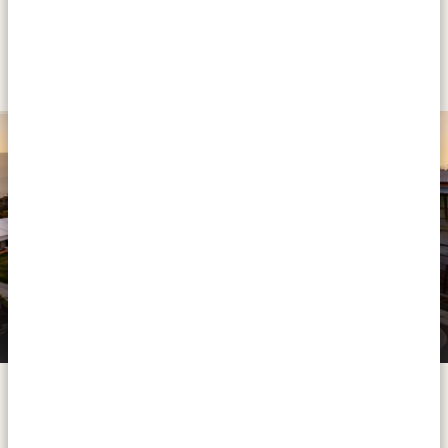
GUIDA DA JOHANNESBURG A
GRASKOP PASSANDO PER IL FIUME
SABIE (HAZYVIEW)
PLATINUM
Hoyohoyo Angels View Graskop