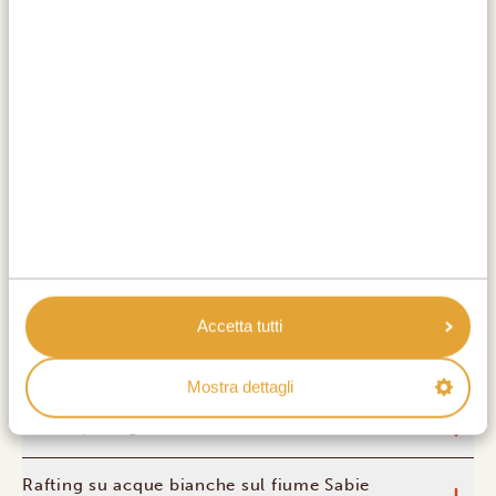
Questo è l'inizio del tuo viaggio on the road in
Sudafrica: lasciamo la città alle spalle e dirigiamoci
verso l'avventura! Il viaggio da Johannesburg a
Graskop dura 4,5 ore (o 380 chilometri), il che lascia il
tempo per una sosta emozionante verso la fine a
Hazyview per fare rafting sul fiume Sabie. È la scarica di
adrenalina perfetta per dare inizio al tuo viaggio. Dopo
il check-in al tuo hotel di Graskop, la famosa Panorama
Route è tutta da esplorare.
ATTIVITÀ:
Accetta tutti
Graskop
Mostra dettagli
Graskop Gorge Lift
Rafting su acque bianche sul fiume Sabie