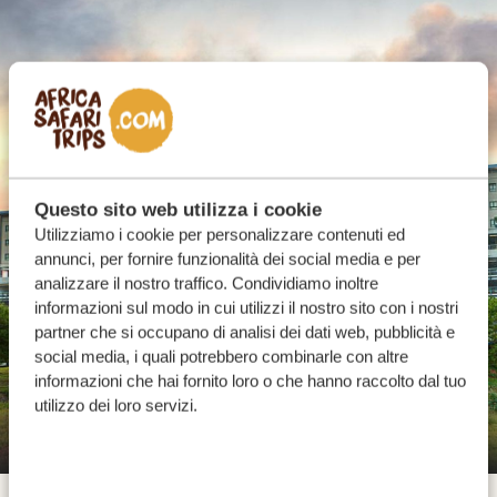
The City Lodge Hotel - O.R. Tambo
Questo sito web utilizza i cookie
International Airport
Utilizziamo i cookie per personalizzare contenuti ed
annunci, per fornire funzionalità dei social media e per
analizzare il nostro traffico. Condividiamo inoltre
informazioni sul modo in cui utilizzi il nostro sito con i nostri
Ti diamo il benvenuto in Sudafrica
,
nayimkelekile
,
baie
partner che si occupano di analisi dei dati web, pubblicità e
welkom!
Appena esci dall'Aeroporto Internazionale
social media, i quali potrebbero combinarle con altre
informazioni che hai fornito loro o che hanno raccolto dal tuo
O.R. Tambo a Johannesburg – il più grande e trafficato
utilizzo dei loro servizi.
aeroporto dell'Africa – ti dirigi subito al luogo di ritiro
della tua auto a noleggio. Qui inizia la tua avventura!
Questo viaggio in auto è tutto sulla libertà: esplora al