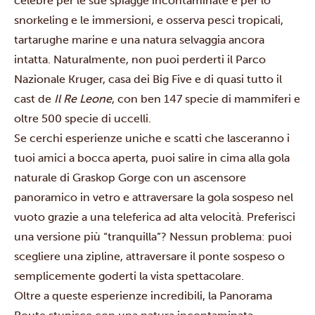
celebre per le sue spiagge incontaminate e per lo
snorkeling e le immersioni, e osserva pesci tropicali,
tartarughe marine e una natura selvaggia ancora
intatta. Naturalmente, non puoi perderti il
Parco
Nazionale Kruger
, casa dei Big Five e di quasi tutto il
cast de
Il Re Leone
, con ben 147 specie di mammiferi e
oltre 500 specie di uccelli.
Se cerchi esperienze uniche e scatti che lasceranno i
tuoi amici a bocca aperta, puoi salire in cima alla gola
naturale di Graskop Gorge con un ascensore
panoramico in vetro e attraversare la gola sospeso nel
vuoto grazie a una teleferica ad alta velocità. Preferisci
una versione più “tranquilla”? Nessun problema: puoi
scegliere una zipline, attraversare il ponte sospeso o
semplicemente goderti la vista spettacolare.
Oltre a queste esperienze incredibili, la Panorama