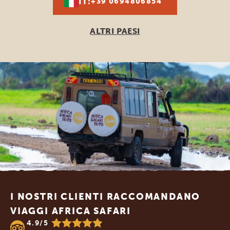
IT:
+39 0694806854
ALTRI PAESI
Footer
I NOSTRI CLIENTI RACCOMANDANO
VIAGGI AFRICA SAFARI
4.9/5