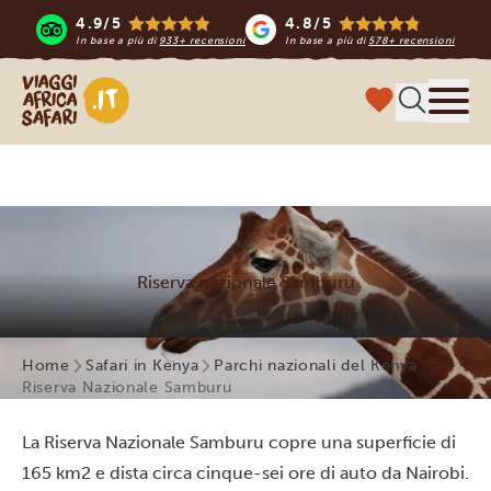
4.9/5
4.8/5
In base a più di
933+ recensioni
In base a più di
578+ recensioni
Viaggi Africa Safari
Menu
Riserva nazionale Samburu
Home
Safari in Kenya
Parchi nazionali del Kenya
Riserva Nazionale Samburu
La Riserva Nazionale Samburu copre una superficie di
165 km2 e dista circa cinque-sei ore di auto da Nairobi.