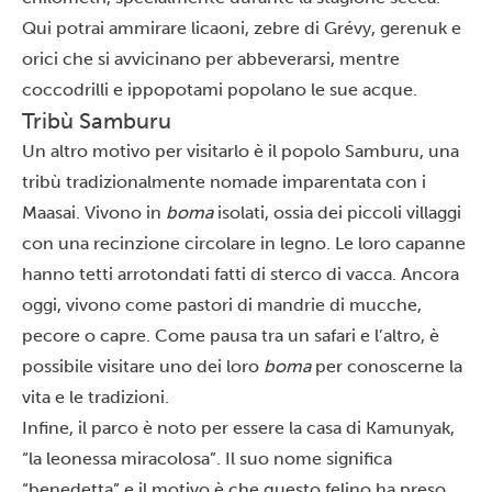
Qui potrai ammirare licaoni, zebre di Grévy, gerenuk e
orici che si avvicinano per abbeverarsi, mentre
coccodrilli e ippopotami popolano le sue acque.
Tribù Samburu
Un altro motivo per visitarlo è il popolo Samburu, una
tribù tradizionalmente nomade imparentata con i
Maasai. Vivono in
boma
isolati, ossia dei piccoli villaggi
con una recinzione circolare in legno. Le loro capanne
hanno tetti arrotondati fatti di sterco di vacca. Ancora
oggi, vivono come pastori di mandrie di mucche,
pecore o capre. Come pausa tra un safari e l’altro, è
possibile visitare uno dei loro
boma
per conoscerne la
vita e le tradizioni.
Infine, il parco è noto per essere la casa di Kamunyak,
“la leonessa miracolosa”. Il suo nome significa
“benedetta” e il motivo è che questo felino ha preso