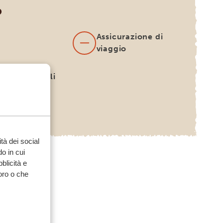
O
Assicurazione di
viaggio
internazionali
otabili su
esta)
tà dei social
o in cui
bblicità e
loro o che