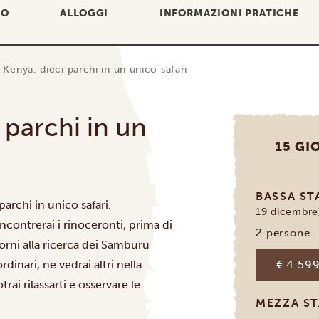
IO
ALLOGGI
INFORMAZIONI PRATICHE
n Kenya: dieci parchi in un unico safari
i parchi in un
15 GI
BASSA S
parchi in unico safari.
19 dicembre
incontrerai i rinoceronti, prima di
2 persone
orni alla ricerca dei Samburu
dinari, ne vedrai altri nella
€ 4.599
trai rilassarti e osservare le
MEZZA S