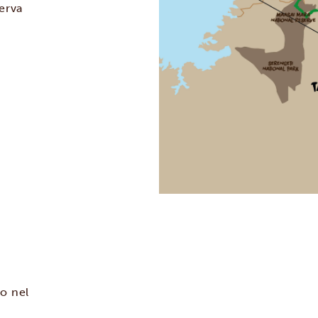
serva
so nel