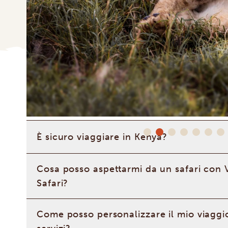
La tappa successiva è la
Riserva Nazionale Masai Mara
Migrazione degli gnu
, dove ti attendono altri due gior
barca sul
lago Naivasha
tra ippopotami e uccelli esotic
visiterai il
Parco Nazionale di Amboseli
, ai piedi del
Mo
numerosi elefanti. Infine, visiterai i parchi nazionali
Ts
Santuario Faunistico delle Taita Hills
.
È sicuro viaggiare in Kenya?
Cosa posso aspettarmi da un safari con V
Safari?
Come posso personalizzare il mio viaggio