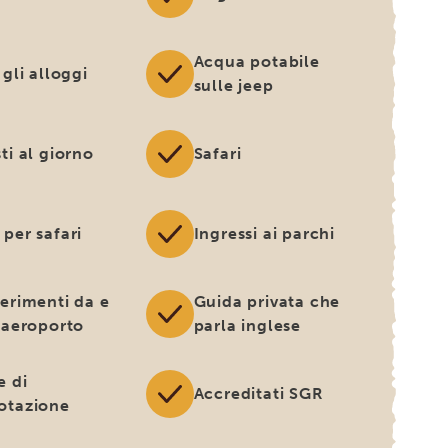
Acqua potabile
 gli alloggi
sulle jeep
ti al giorno
Safari
 per safari
Ingressi ai parchi
ferimenti da e
Guida privata che
l'aeroporto
parla inglese
e di
Accreditati SGR
otazione