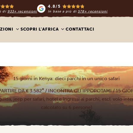
4.8/5
ù di
933+ recensioni
In base a più di
578+ recensioni
ZIONI
SCOPRI L’AFRICA
CONTATTACI
15 giorni in Kenya: dieci parchi in un unico safari
*
PARTIRE DA € 3.582
/ INCONTRA GLI IPPOPOTAMI / 15 GIO
guida, jeep per safari, hotel e ingressi ai parchi, escl. volo in
calcolato su 6 persone)