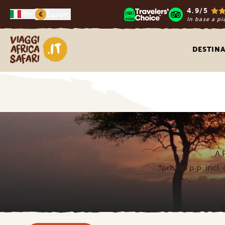
4.9/5
€
IT
Euro
In base a pi
Viaggi Africa Safari
DESTINA
A 
*prezzo p.p. incl. 