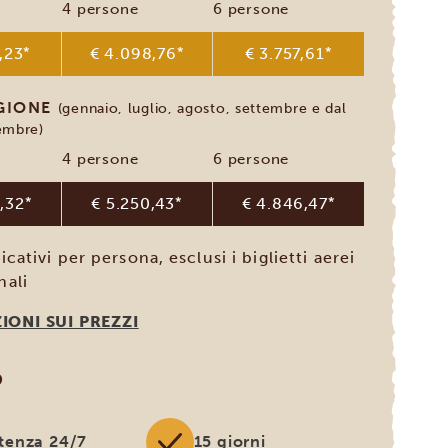
4 persone
6 persone
,23
*
€ 4.098,76
*
€ 3.757,61
*
AGIONE
(gennaio, luglio, agosto, settembre e dal
embre)
4 persone
6 persone
,32
*
€ 5.250,43
*
€ 4.846,47
*
icativi per persona, esclusi i biglietti aerei
nali
IONI SUI PREZZI
O
stenza 24/7
15 giorni