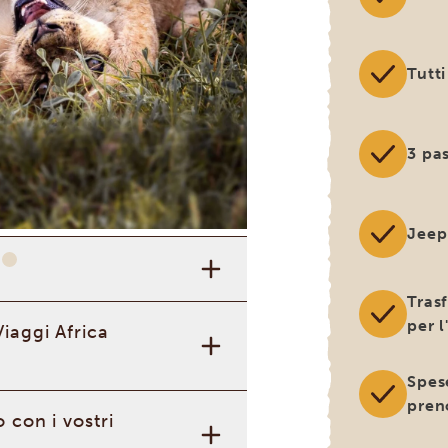
, famosa per i Big Five e la
Grande
ni di safari. Dopo un safari in
Tutti
i, passerai a est di
Nairobi
e
nte Kilimanjaro
, con i suoi
avo Ovest
e
Tsavo Est
e il
3 pas
Jeep
Tras
per 
iaggi Africa
Spes
pren
 con i vostri