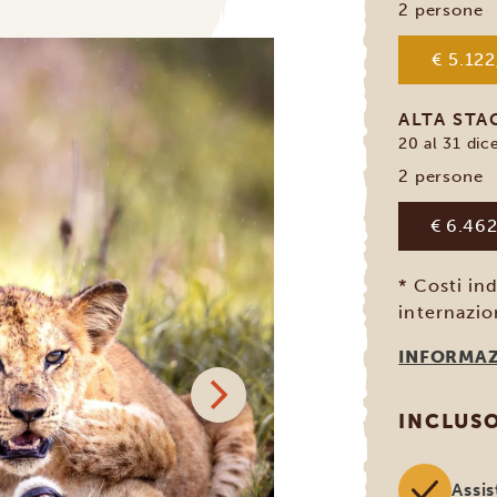
2 persone
€ 5.122
ALTA ST
20 al 31 dic
2 persone
€ 6.462
* Costi ind
internazio
INFORMAZ
INCLUS
Assi