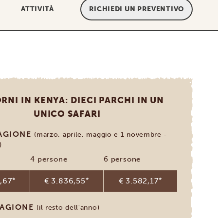
ATTIVITÀ
RICHIEDI UN PREVENTIVO
ORNI IN KENYA: DIECI PARCHI IN UN
UNICO SAFARI
TAGIONE
(marzo, aprile, maggio e 1 novembre -
)
4 persone
6 persone
,67
*
€ 3.836,55
*
€ 3.582,17
*
TAGIONE
(il resto dell'anno)