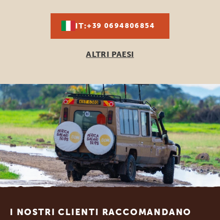
IT:
+39 0694806854
ALTRI PAESI
Footer
I NOSTRI CLIENTI RACCOMANDANO