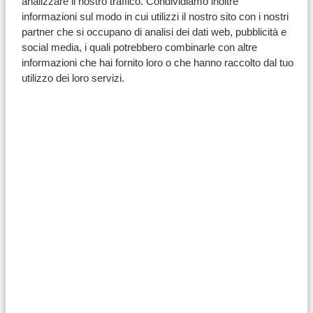
analizzare il nostro traffico. Condividiamo inoltre
raggiungono solitamente in aereo.
Non sai quale sia la
informazioni sul modo in cui utilizzi il nostro sito con i nostri
soluzione migliore per il tuo itinerario? I nostri
partner che si occupano di analisi dei dati web, pubblicità e
social media, i quali potrebbero combinarle con altre
consulenti di viaggio possono aiutarti a pianificare la
informazioni che hai fornito loro o che hanno raccolto dal tuo
combinazione ottimale di trasferimenti su strada e voli,
utilizzo dei loro servizi.
così potrai dedicare meno tempo a organizzare la
logistica e più tempo a goderti il Botswana.
RICHIEDI UN PREVENTIVO DI
VIAGGIO
SCOPRI TUTTI GLI ITINERARI IN
BOTSWANA