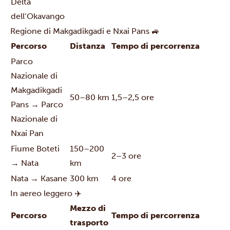
Delta
dell’Okavango
Regione di Makgadikgadi e Nxai Pans 🚙
Percorso
Distanza
Tempo di percorrenza
Parco
Nazionale di
Makgadikgadi
50–80 km
1,5–2,5 ore
Pans → Parco
Nazionale di
Nxai Pan
Fiume Boteti
150–200
2–3 ore
→ Nata
km
Nata → Kasane
300 km
4 ore
In aereo leggero ✈️
Mezzo di
Percorso
Tempo di percorrenza
trasporto