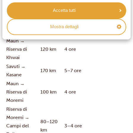
Khwai →
240 km
6 ore
Accetta tutti
Kasane
Regione dell’Okavango e del Moremi 🚙
Mostra dettagli
Percorso
Distanza
Tempo di percorrenza
Maun →
Riserva di
120 km
4 ore
Khwai
Savuti →
170 km
5–7 ore
Kasane
Maun →
Riserva di
100 km
4 ore
Moremi
Riserva di
Moremi →
80–120
Campi del
3–4 ore
km