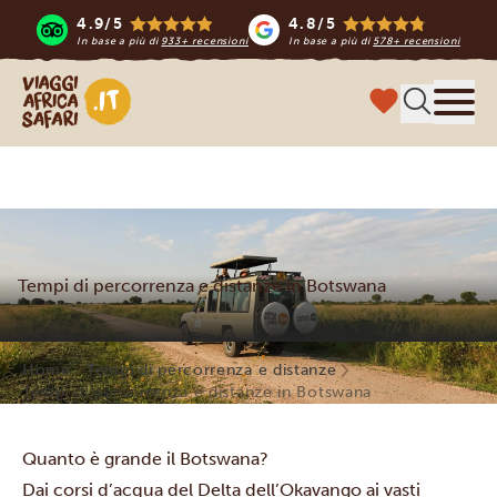
4.9/5
4.8/5
In base a più di
933+ recensioni
In base a più di
578+ recensioni
Viaggi Africa Safari
Menu
Tempi di percorrenza e distanze in Botswana
Home
Tempi di percorrenza e distanze
Tempi di percorrenza e distanze in Botswana
Quanto è grande il Botswana?
Dai corsi d’acqua del
Delta dell’Okavango
ai vasti