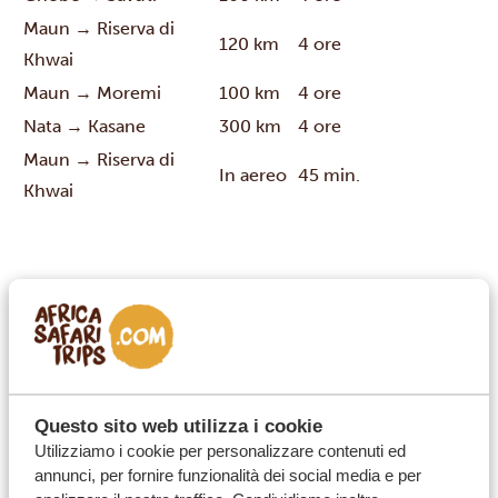
Maun → Riserva di
120 km
4 ore
Khwai
Maun → Moremi
100 km
4 ore
Nata → Kasane
300 km
4 ore
Maun → Riserva di
In aereo
45 min.
Khwai
In auto o in aereo?
Viaggiare in Botswana spesso comporta una
combinazione di trasferimenti su strada e voli con
Questo sito web utilizza i cookie
piccoli aerei. Alcune zone safari sono facilmente
Utilizziamo i cookie per personalizzare contenuti ed
annunci, per fornire funzionalità dei social media e per
raggiungibili in auto, mentre i campi più remoti si