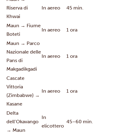
Riserva di
In aereo
45 min.
Khwai
Maun → Fiume
In aereo
1 ora
Boteti
Maun → Parco
Nazionale delle
In aereo
1 ora
Pans di
Makgadikgadi
Cascate
Vittoria
In aereo
1 ora
(Zimbabwe) →
Kasane
Delta
In
dell’Okavango
45–60 min.
elicottero
→ Maun