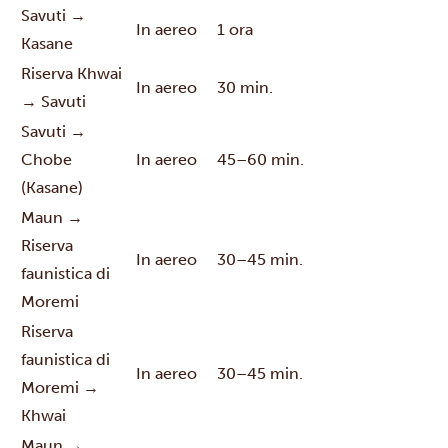
Savuti →
In aereo
1 ora
Kasane
Riserva Khwai
In aereo
30 min.
→ Savuti
Savuti →
Chobe
In aereo
45–60 min.
(Kasane)
Maun →
Riserva
In aereo
30–45 min.
faunistica di
Moremi
Riserva
faunistica di
In aereo
30–45 min.
Moremi →
Khwai
Maun →